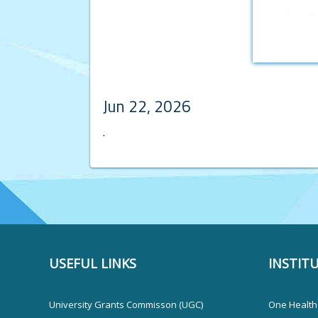
Jun 22, 2026
.
USEFUL LINKS
INSTIT
University Grants Commisson (UGC)
One Health 