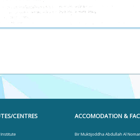
UTES/CENTRES
ACCOMODATION & FACI
Institute
Bir Muktijoddha Abdullah Al Noman