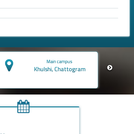
Res. & Farm-based Campus
Hathazari, Chattogram