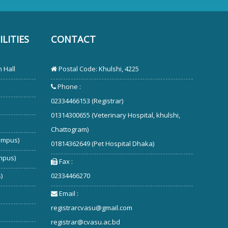
LITIES
CONTACT
 Hall
Postal Code: Khulshi, 4225
Phone :
02334466153 (Registrar)
01314300655 (Veterinary Hospital, khulshi,
Chattogram)
ampus)
01814362649 (Pet Hospital Dhaka)
mpus)
Fax :
)
02334466270
Email :
registrarcvasu@gmail.com
registrar@cvasu.ac.bd