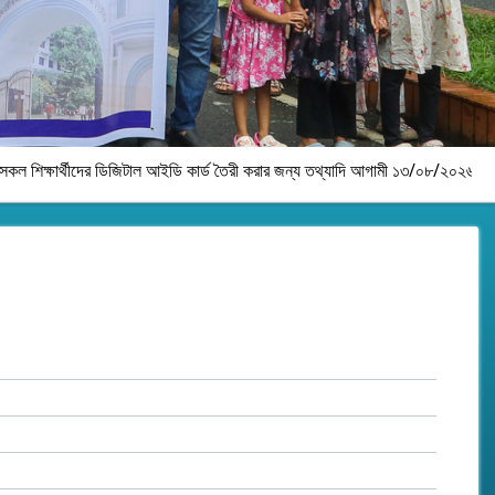
িটাল আইডি কার্ড তৈরী করার জন্য তথ্যাদি আগামী ১৩/০৮/২০২৬ ইং তারিখের মধ্যে নিজ নিজ