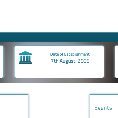
Main campus
Khulshi, Chattogram
Events