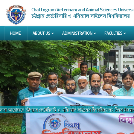
Chattogram Veterinary and Animal Sciences Universi
চট্টগ্রাম ভেটেরিনারি ও এনিম্যাল সাইন্সেস বিশ্ববিদ্যালয়
HOME
ABOUT US
ADMINISTRATION
FACULTIES
সিভাসু’র ২০২৫-২০২৬ শিক্ষাবর্ষের সমারম্ভ অনুষ্ঠিত ‘প্রযুক্তির ক্ষতিকর প্রভাব থে
Previous