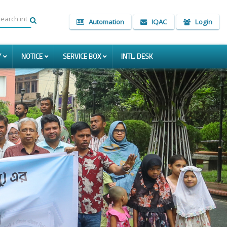
Automation
IQAC
Login
Y
NOTICE
SERVICE BOX
INTL. DESK
Next