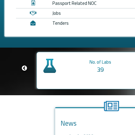
Passport Related NOC
Jobs
Tenders
Date of Establishment
7th August, 2006
News