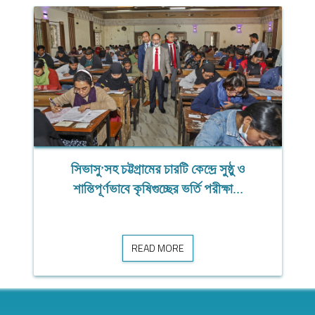
উৎসবমুখর পরিবেশে সিভাসু’তে মহান বিজয় দিবস
উৎসবমুখর পরিবেশে সিভাসু’তে মহান বিজয় দিবস উদযাপন
উদযাপন
READ MORE