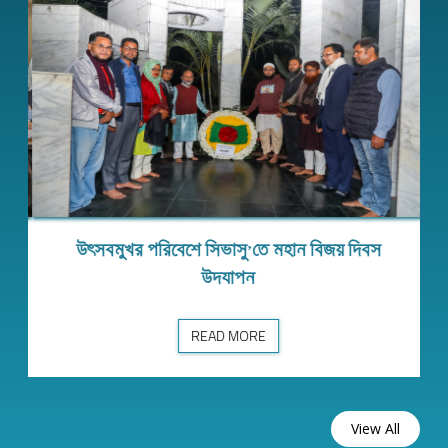
উৎসবমুখর পরিবেশে সিভাসু’তে মহান বিজয় দিবস
ক্ষা…
উৎসবমুখর পরিবেশে সিভাসু’তে মহান বিজয় দিবস উদযাপন
উদযাপন
READ MORE
View All