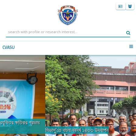
CVASU
সিভাসু’তে বাংলা নববর্ষ ১৪৩৩ উদযাপন