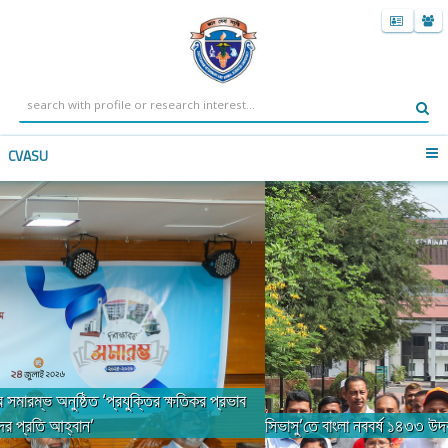
CVASU
সিভাসু’তে বাংলা নববর্ষ ১৪৩৩ উদযাপন