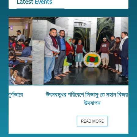
Latest
Events
উৎসবমুখর পরিবেশে সিভাসু’তে মহান বিজয় দিবস
ক্ষা…
উৎসবমুখর পরিবেশে সিভাসু’তে মহান বিজয় দিবস উদযাপন
উদযাপন
READ MORE