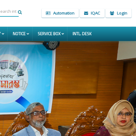
Automation
IQAC
Login
Y
NOTICE
SERVICE BOX
INTL. DESK
Next