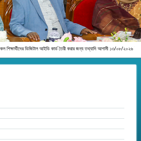
টাল আইডি কার্ড তৈরী করার জন্য তথ্যাদি আগামী ১৩/০৮/২০২৬ ইং তারিখের মধ্যে নিজ নিজ হ