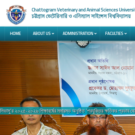
Chattogram Veterinary and Animal Sciences Universi
চট্টগ্রাম ভেটেরিনারি ও এনিম্যাল সাইন্সেস বিশ্ববিদ্যালয়
HOME
ABOUT US
ADMINISTRATION
FACULTIES
২০২৫-২০২৬ শিক্ষাবর্ষে ভর্তিকৃত নবীন শিক্ষার্থীদের পদচারণায় মুখরিত সিভাসু ক্যাম্প
Previous