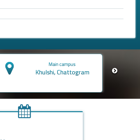
Res. & Farm-based Campus
Hathazari, Chattogram