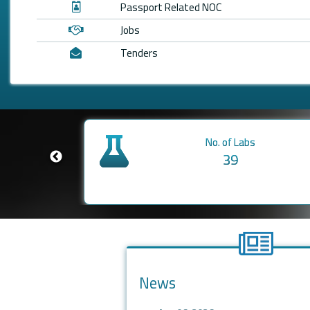
Passport Related NOC
Jobs
Tenders
Date of Establishment
7th August, 2006
News