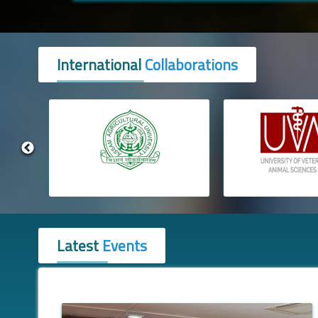
International
Collaborations
Latest
Events