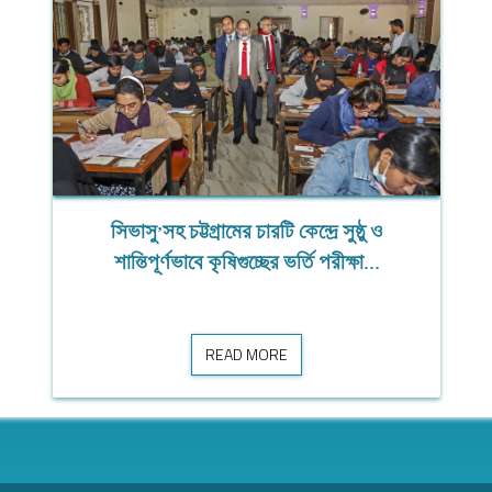
উৎসবমুখর পরিবেশে সিভাসু’তে মহান বিজয় দিবস
উৎসবমুখর পরিবেশে সিভাসু’তে মহান বিজয় দিবস উদযাপন
উদযাপন
READ MORE