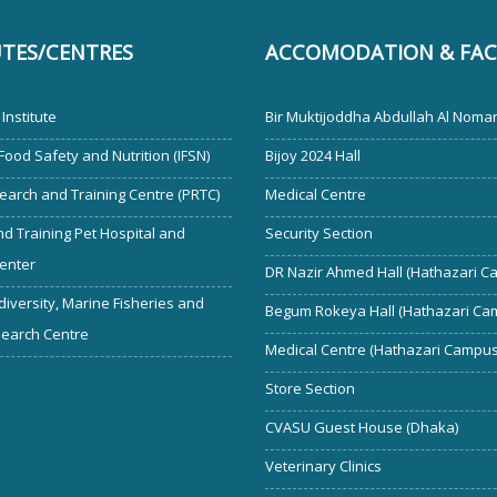
UTES/CENTRES
ACCOMODATION & FACI
Institute
Bir Muktijoddha Abdullah Al Noman
 Food Safety and Nutrition (IFSN)
Bijoy 2024 Hall
earch and Training Centre (PRTC)
Medical Centre
d Training Pet Hospital and
Security Section
enter
DR Nazir Ahmed Hall (Hathazari C
diversity, Marine Fisheries and
Begum Rokeya Hall (Hathazari Ca
search Centre
Medical Centre (Hathazari Campus
Store Section
CVASU Guest House (Dhaka)
Veterinary Clinics