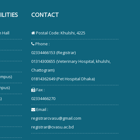
LITIES
CONTACT
 Hall
Postal Code: Khulshi, 4225
Phone :
02334466153 (Registrar)
01314300655 (Veterinary Hospital, khulshi,
Chattogram)
ampus)
01814362649 (Pet Hospital Dhaka)
mpus)
Fax :
)
02334466270
Email :
registrarcvasu@gmail.com
registrar@cvasu.ac.bd