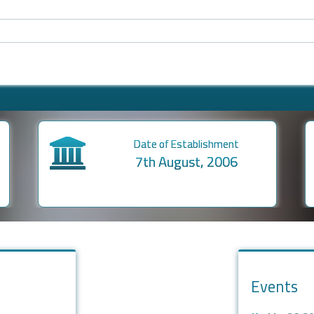
Main campus
Khulshi, Chattogram
Events