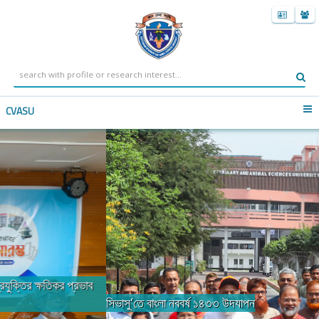
CVASU
সিভাসু’তে বাংলা নববর্ষ ১৪৩৩ উদযাপন