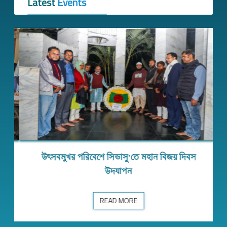
Latest
Events
উৎসবমুখর পরিবেশে সিভাসু’তে মহান বিজয় দিবস
ক্ষা…
উৎসবমুখর পরিবেশে সিভাসু’তে মহান বিজয় দিবস উদযাপন
উদযাপন
READ MORE